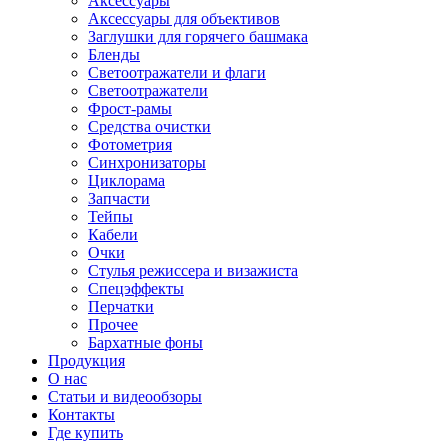
Аксессуары
Аксессуары для объективов
Заглушки для горячего башмака
Бленды
Светоотражатели и флаги
Светоотражатели
Фрост-рамы
Средства очистки
Фотометрия
Синхронизаторы
Циклорама
Запчасти
Тейпы
Кабели
Очки
Стулья режиссера и визажиста
Спецэффекты
Перчатки
Прочее
Бархатные фоны
Продукция
О нас
Статьи и видеообзоры
Контакты
Где купить