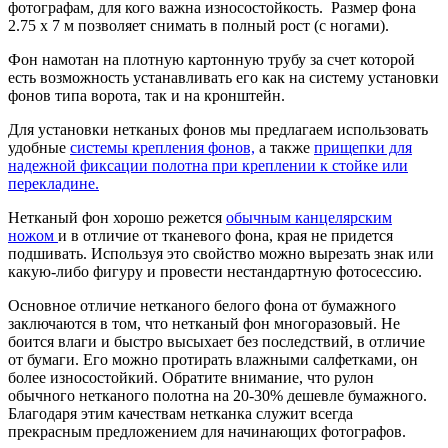
фотографам, для кого важна износостойкость. Размер фона
2.75 х 7 м позволяет снимать в полный рост (с ногами).
Фон намотан на плотную картонную трубу за счет которой
есть возможность устанавливать его как на систему установки
фонов типа ворота, так и на кронштейн.
Для установки нетканых фонов мы предлагаем использовать
удобные
системы крепления фонов,
а также
прищепки для
надежной фиксации полотна при креплении к стойке или
перекладине.
Нетканый фон хорошо режется
обычным канцелярским
ножом
и в отличие от тканевого фона, края не придется
подшивать. Используя это свойство можно вырезать знак или
какую-либо фигуру и провести нестандартную фотосессию.
Основное отличие нетканого белого фона от бумажного
заключаются в том, что нетканый фон многоразовый. Не
боится влаги и быстро высыхает без последствий, в отличие
от бумаги. Его можно протирать влажными салфетками, он
более износостойкий. Обратите внимание, что рулон
обычного нетканого полотна на 20-30% дешевле бумажного.
Благодаря этим качествам нетканка служит всегда
прекрасным предложением для начинающих фотографов.