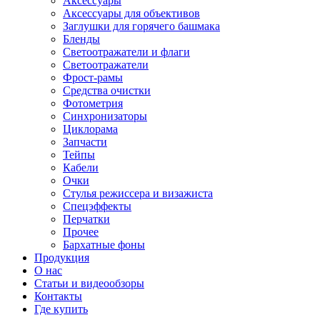
Аксессуары
Аксессуары для объективов
Заглушки для горячего башмака
Бленды
Светоотражатели и флаги
Светоотражатели
Фрост-рамы
Средства очистки
Фотометрия
Синхронизаторы
Циклорама
Запчасти
Тейпы
Кабели
Очки
Стулья режиссера и визажиста
Спецэффекты
Перчатки
Прочее
Бархатные фоны
Продукция
О нас
Статьи и видеообзоры
Контакты
Где купить