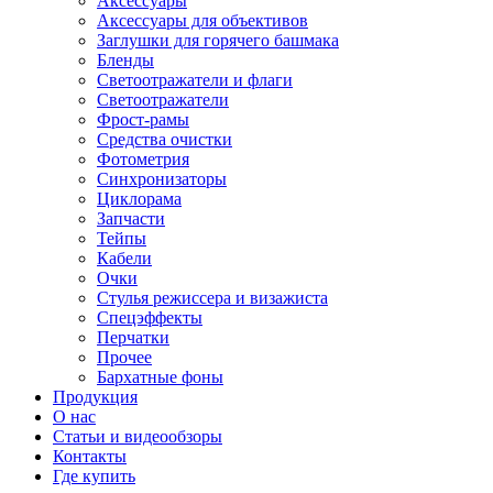
Аксессуары
Аксессуары для объективов
Заглушки для горячего башмака
Бленды
Светоотражатели и флаги
Светоотражатели
Фрост-рамы
Средства очистки
Фотометрия
Синхронизаторы
Циклорама
Запчасти
Тейпы
Кабели
Очки
Стулья режиссера и визажиста
Спецэффекты
Перчатки
Прочее
Бархатные фоны
Продукция
О нас
Статьи и видеообзоры
Контакты
Где купить