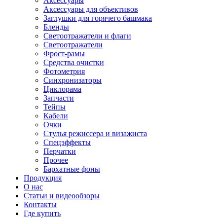
Аксессуары
Аксессуары для объективов
Заглушки для горячего башмака
Бленды
Светоотражатели и флаги
Светоотражатели
Фрост-рамы
Средства очистки
Фотометрия
Синхронизаторы
Циклорама
Запчасти
Тейпы
Кабели
Очки
Стулья режиссера и визажиста
Спецэффекты
Перчатки
Прочее
Бархатные фоны
Продукция
О нас
Статьи и видеообзоры
Контакты
Где купить