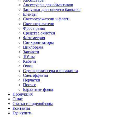
Аксессуары
Аксессуары для объективов
Заглушки для горячего башмака
Бленды
Светоотражатели и флаги
Светоотражатели
Фрост-рамы
Средства очистки
Фотометрия
Синхронизаторы
Циклорама
Запчасти
Тейпы
Кабели
Очки
Стулья режиссера и визажиста
Спецэффекты
Перчатки
Прочее
Бархатные фоны
Продукция
О нас
Статьи и видеообзоры
Контакты
Где купить