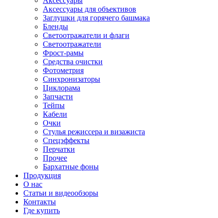
Аксессуары
Аксессуары для объективов
Заглушки для горячего башмака
Бленды
Светоотражатели и флаги
Светоотражатели
Фрост-рамы
Средства очистки
Фотометрия
Синхронизаторы
Циклорама
Запчасти
Тейпы
Кабели
Очки
Стулья режиссера и визажиста
Спецэффекты
Перчатки
Прочее
Бархатные фоны
Продукция
О нас
Статьи и видеообзоры
Контакты
Где купить