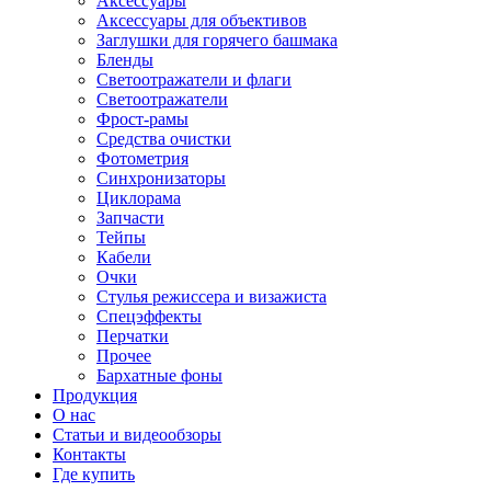
Аксессуары
Аксессуары для объективов
Заглушки для горячего башмака
Бленды
Светоотражатели и флаги
Светоотражатели
Фрост-рамы
Средства очистки
Фотометрия
Синхронизаторы
Циклорама
Запчасти
Тейпы
Кабели
Очки
Стулья режиссера и визажиста
Спецэффекты
Перчатки
Прочее
Бархатные фоны
Продукция
О нас
Статьи и видеообзоры
Контакты
Где купить