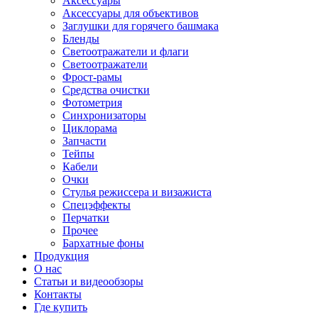
Аксессуары
Аксессуары для объективов
Заглушки для горячего башмака
Бленды
Светоотражатели и флаги
Светоотражатели
Фрост-рамы
Средства очистки
Фотометрия
Синхронизаторы
Циклорама
Запчасти
Тейпы
Кабели
Очки
Стулья режиссера и визажиста
Спецэффекты
Перчатки
Прочее
Бархатные фоны
Продукция
О нас
Статьи и видеообзоры
Контакты
Где купить