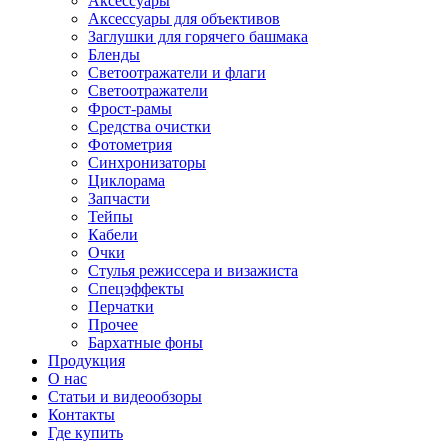
Аксессуары
Аксессуары для объективов
Заглушки для горячего башмака
Бленды
Светоотражатели и флаги
Светоотражатели
Фрост-рамы
Средства очистки
Фотометрия
Синхронизаторы
Циклорама
Запчасти
Тейпы
Кабели
Очки
Стулья режиссера и визажиста
Спецэффекты
Перчатки
Прочее
Бархатные фоны
Продукция
О нас
Статьи и видеообзоры
Контакты
Где купить