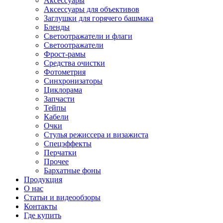
Аксессуары
Аксессуары для объективов
Заглушки для горячего башмака
Бленды
Светоотражатели и флаги
Светоотражатели
Фрост-рамы
Средства очистки
Фотометрия
Синхронизаторы
Циклорама
Запчасти
Тейпы
Кабели
Очки
Стулья режиссера и визажиста
Спецэффекты
Перчатки
Прочее
Бархатные фоны
Продукция
О нас
Статьи и видеообзоры
Контакты
Где купить