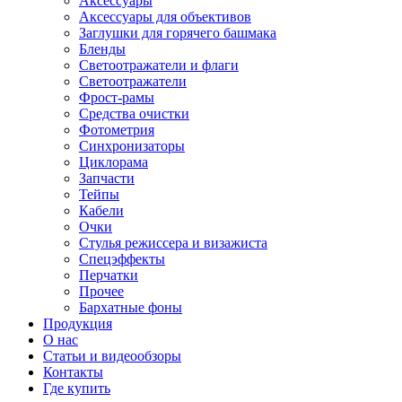
Аксессуары
Аксессуары для объективов
Заглушки для горячего башмака
Бленды
Светоотражатели и флаги
Светоотражатели
Фрост-рамы
Средства очистки
Фотометрия
Синхронизаторы
Циклорама
Запчасти
Тейпы
Кабели
Очки
Стулья режиссера и визажиста
Спецэффекты
Перчатки
Прочее
Бархатные фоны
Продукция
О нас
Статьи и видеообзоры
Контакты
Где купить