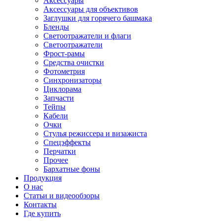
Аксессуары
Аксессуары для объективов
Заглушки для горячего башмака
Бленды
Светоотражатели и флаги
Светоотражатели
Фрост-рамы
Средства очистки
Фотометрия
Синхронизаторы
Циклорама
Запчасти
Тейпы
Кабели
Очки
Стулья режиссера и визажиста
Спецэффекты
Перчатки
Прочее
Бархатные фоны
Продукция
О нас
Статьи и видеообзоры
Контакты
Где купить