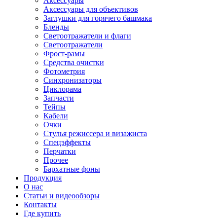
Аксессуары
Аксессуары для объективов
Заглушки для горячего башмака
Бленды
Светоотражатели и флаги
Светоотражатели
Фрост-рамы
Средства очистки
Фотометрия
Синхронизаторы
Циклорама
Запчасти
Тейпы
Кабели
Очки
Стулья режиссера и визажиста
Спецэффекты
Перчатки
Прочее
Бархатные фоны
Продукция
О нас
Статьи и видеообзоры
Контакты
Где купить