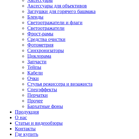
Аксессуары
Аксессуары для объективов
Заглушки для горячего башмака
Бленды
Светоотражатели и флаги
Светоотражатели
Фрост-рамы
Средства очистки
Фотометрия
Синхронизаторы
Циклорама
Запчасти
Тейпы
Кабели
Очки
Стулья режиссера и визажиста
Спецэффекты
Перчатки
Прочее
Бархатные фоны
Продукция
О нас
Статьи и видеообзоры
Контакты
Где купить