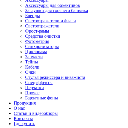
Аксессуары
Аксессуары для объективов
Заглушки для горячего башмака
Бленды
Светоотражатели и флаги
Светоотражатели
Фрост-рамы
Средства очистки
Фотометрия
Синхронизаторы
Циклорама
Запчасти
Тейпы
Кабели
Очки
Стулья режиссера и визажиста
Спецэффекты
Перчатки
Прочее
Бархатные фоны
Продукция
О нас
Статьи и видеообзоры
Контакты
Где купить