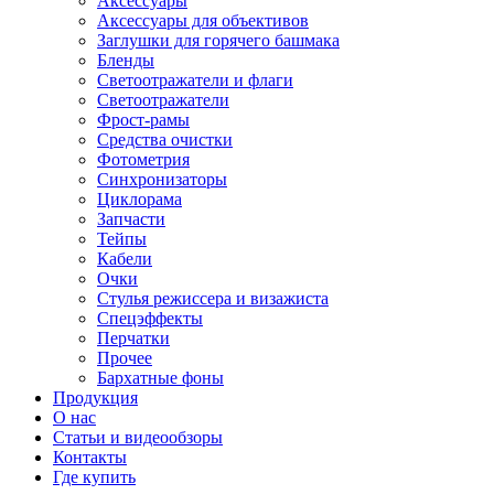
Аксессуары
Аксессуары для объективов
Заглушки для горячего башмака
Бленды
Светоотражатели и флаги
Светоотражатели
Фрост-рамы
Средства очистки
Фотометрия
Синхронизаторы
Циклорама
Запчасти
Тейпы
Кабели
Очки
Стулья режиссера и визажиста
Спецэффекты
Перчатки
Прочее
Бархатные фоны
Продукция
О нас
Статьи и видеообзоры
Контакты
Где купить