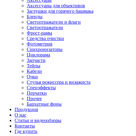
Аксессуары
Аксессуары для объективов
Заглушки для горячего башмака
Бленды
Светоотражатели и флаги
Светоотражатели
Фрост-рамы
Средства очистки
Фотометрия
Синхронизаторы
Циклорама
Запчасти
Тейпы
Кабели
Очки
Стулья режиссера и визажиста
Спецэффекты
Перчатки
Прочее
Бархатные фоны
Продукция
О нас
Статьи и видеообзоры
Контакты
Где купить