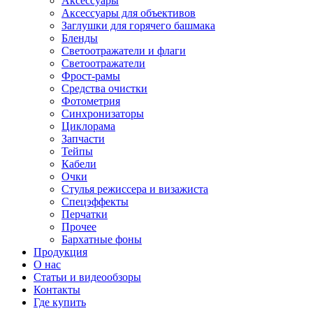
Аксессуары
Аксессуары для объективов
Заглушки для горячего башмака
Бленды
Светоотражатели и флаги
Светоотражатели
Фрост-рамы
Средства очистки
Фотометрия
Синхронизаторы
Циклорама
Запчасти
Тейпы
Кабели
Очки
Стулья режиссера и визажиста
Спецэффекты
Перчатки
Прочее
Бархатные фоны
Продукция
О нас
Статьи и видеообзоры
Контакты
Где купить