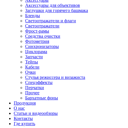
Аксессуары
Аксессуары для объективов
Заглушки для горячего башмака
Бленды
Светоотражатели и флаги
Светоотражатели
Фрост-рамы
Средства очистки
Фотометрия
Синхронизаторы
Циклорама
Запчасти
Тейпы
Кабели
Очки
Стулья режиссера и визажиста
Спецэффекты
Перчатки
Прочее
Бархатные фоны
Продукция
О нас
Статьи и видеообзоры
Контакты
Где купить