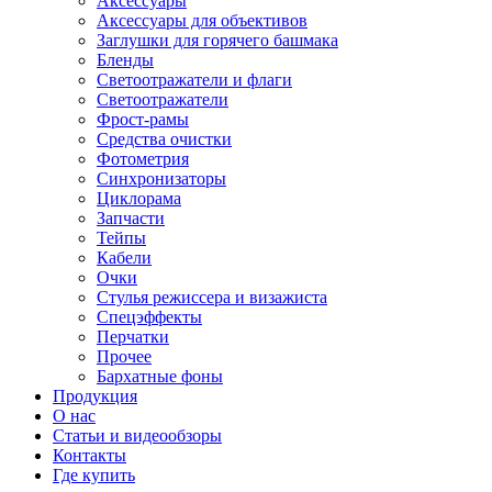
Аксессуары
Аксессуары для объективов
Заглушки для горячего башмака
Бленды
Светоотражатели и флаги
Светоотражатели
Фрост-рамы
Средства очистки
Фотометрия
Синхронизаторы
Циклорама
Запчасти
Тейпы
Кабели
Очки
Стулья режиссера и визажиста
Спецэффекты
Перчатки
Прочее
Бархатные фоны
Продукция
О нас
Статьи и видеообзоры
Контакты
Где купить