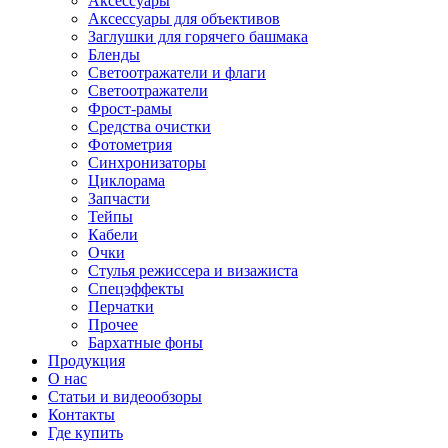
Аксессуары
Аксессуары для объективов
Заглушки для горячего башмака
Бленды
Светоотражатели и флаги
Светоотражатели
Фрост-рамы
Средства очистки
Фотометрия
Синхронизаторы
Циклорама
Запчасти
Тейпы
Кабели
Очки
Стулья режиссера и визажиста
Спецэффекты
Перчатки
Прочее
Бархатные фоны
Продукция
О нас
Статьи и видеообзоры
Контакты
Где купить