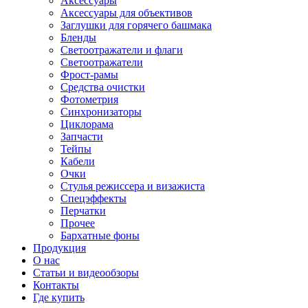
Аксессуары
Аксессуары для объективов
Заглушки для горячего башмака
Бленды
Светоотражатели и флаги
Светоотражатели
Фрост-рамы
Средства очистки
Фотометрия
Синхронизаторы
Циклорама
Запчасти
Тейпы
Кабели
Очки
Стулья режиссера и визажиста
Спецэффекты
Перчатки
Прочее
Бархатные фоны
Продукция
О нас
Статьи и видеообзоры
Контакты
Где купить