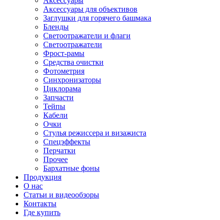
Аксессуары
Аксессуары для объективов
Заглушки для горячего башмака
Бленды
Светоотражатели и флаги
Светоотражатели
Фрост-рамы
Средства очистки
Фотометрия
Синхронизаторы
Циклорама
Запчасти
Тейпы
Кабели
Очки
Стулья режиссера и визажиста
Спецэффекты
Перчатки
Прочее
Бархатные фоны
Продукция
О нас
Статьи и видеообзоры
Контакты
Где купить