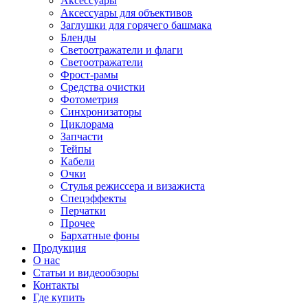
Аксессуары
Аксессуары для объективов
Заглушки для горячего башмака
Бленды
Светоотражатели и флаги
Светоотражатели
Фрост-рамы
Средства очистки
Фотометрия
Синхронизаторы
Циклорама
Запчасти
Тейпы
Кабели
Очки
Стулья режиссера и визажиста
Спецэффекты
Перчатки
Прочее
Бархатные фоны
Продукция
О нас
Статьи и видеообзоры
Контакты
Где купить