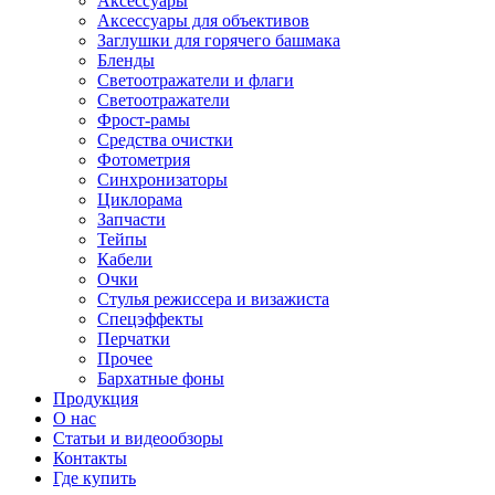
Аксессуары
Аксессуары для объективов
Заглушки для горячего башмака
Бленды
Светоотражатели и флаги
Светоотражатели
Фрост-рамы
Средства очистки
Фотометрия
Синхронизаторы
Циклорама
Запчасти
Тейпы
Кабели
Очки
Стулья режиссера и визажиста
Спецэффекты
Перчатки
Прочее
Бархатные фоны
Продукция
О нас
Статьи и видеообзоры
Контакты
Где купить