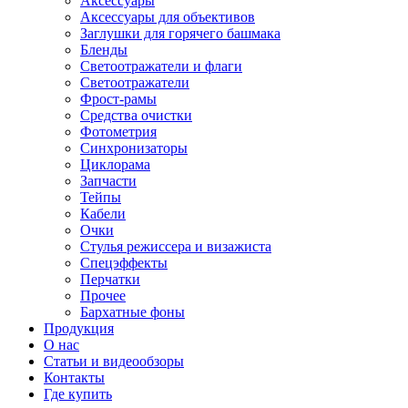
Аксессуары
Аксессуары для объективов
Заглушки для горячего башмака
Бленды
Светоотражатели и флаги
Светоотражатели
Фрост-рамы
Средства очистки
Фотометрия
Синхронизаторы
Циклорама
Запчасти
Тейпы
Кабели
Очки
Стулья режиссера и визажиста
Спецэффекты
Перчатки
Прочее
Бархатные фоны
Продукция
О нас
Статьи и видеообзоры
Контакты
Где купить