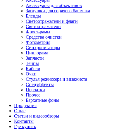
Аксессуары
Аксессуары для объективов
Заглушки для горячего башмака
Бленды
Светоотражатели и флаги
Светоотражатели
Фрост-рамы
Средства очистки
Фотометрия
Синхронизаторы
Циклорама
Запчасти
Тейпы
Кабели
Очки
Стулья режиссера и визажиста
Спецэффекты
Перчатки
Прочее
Бархатные фоны
Продукция
О нас
Статьи и видеообзоры
Контакты
Где купить