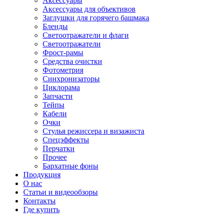
Аксессуары
Аксессуары для объективов
Заглушки для горячего башмака
Бленды
Светоотражатели и флаги
Светоотражатели
Фрост-рамы
Средства очистки
Фотометрия
Синхронизаторы
Циклорама
Запчасти
Тейпы
Кабели
Очки
Стулья режиссера и визажиста
Спецэффекты
Перчатки
Прочее
Бархатные фоны
Продукция
О нас
Статьи и видеообзоры
Контакты
Где купить