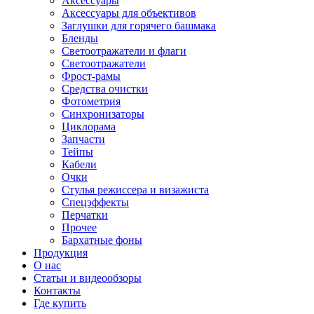
Аксессуары
Аксессуары для объективов
Заглушки для горячего башмака
Бленды
Светоотражатели и флаги
Светоотражатели
Фрост-рамы
Средства очистки
Фотометрия
Синхронизаторы
Циклорама
Запчасти
Тейпы
Кабели
Очки
Стулья режиссера и визажиста
Спецэффекты
Перчатки
Прочее
Бархатные фоны
Продукция
О нас
Статьи и видеообзоры
Контакты
Где купить