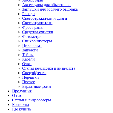
Аксессуары
Аксессуары для объективов
Заглушки для горячего башмака
Бленды
Светоотражатели и флаги
Светоотражатели
Фрост-рамы
Средства очистки
Фотометрия
Синхронизаторы
Циклорама
Запчасти
Тейпы
Кабели
Очки
Стулья режиссера и визажиста
Спецэффекты
Перчатки
Прочее
Бархатные фоны
Продукция
О нас
Статьи и видеообзоры
Контакты
Где купить