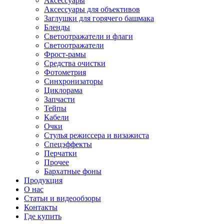
Аксессуары
Аксессуары для объективов
Заглушки для горячего башмака
Бленды
Светоотражатели и флаги
Светоотражатели
Фрост-рамы
Средства очистки
Фотометрия
Синхронизаторы
Циклорама
Запчасти
Тейпы
Кабели
Очки
Стулья режиссера и визажиста
Спецэффекты
Перчатки
Прочее
Бархатные фоны
Продукция
О нас
Статьи и видеообзоры
Контакты
Где купить