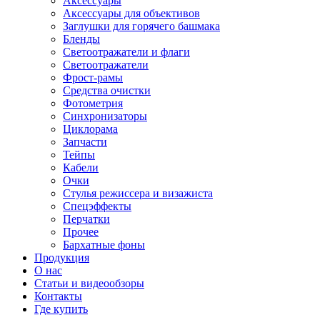
Аксессуары
Аксессуары для объективов
Заглушки для горячего башмака
Бленды
Светоотражатели и флаги
Светоотражатели
Фрост-рамы
Средства очистки
Фотометрия
Синхронизаторы
Циклорама
Запчасти
Тейпы
Кабели
Очки
Стулья режиссера и визажиста
Спецэффекты
Перчатки
Прочее
Бархатные фоны
Продукция
О нас
Статьи и видеообзоры
Контакты
Где купить