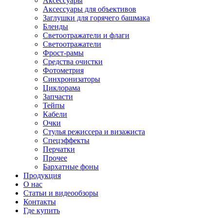
Аксессуары
Аксессуары для объективов
Заглушки для горячего башмака
Бленды
Светоотражатели и флаги
Светоотражатели
Фрост-рамы
Средства очистки
Фотометрия
Синхронизаторы
Циклорама
Запчасти
Тейпы
Кабели
Очки
Стулья режиссера и визажиста
Спецэффекты
Перчатки
Прочее
Бархатные фоны
Продукция
О нас
Статьи и видеообзоры
Контакты
Где купить