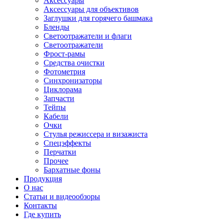
Аксессуары
Аксессуары для объективов
Заглушки для горячего башмака
Бленды
Светоотражатели и флаги
Светоотражатели
Фрост-рамы
Средства очистки
Фотометрия
Синхронизаторы
Циклорама
Запчасти
Тейпы
Кабели
Очки
Стулья режиссера и визажиста
Спецэффекты
Перчатки
Прочее
Бархатные фоны
Продукция
О нас
Статьи и видеообзоры
Контакты
Где купить