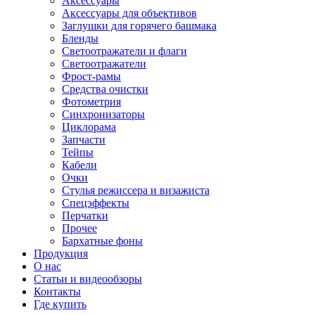
Аксессуары
Аксессуары для объективов
Заглушки для горячего башмака
Бленды
Светоотражатели и флаги
Светоотражатели
Фрост-рамы
Средства очистки
Фотометрия
Синхронизаторы
Циклорама
Запчасти
Тейпы
Кабели
Очки
Стулья режиссера и визажиста
Спецэффекты
Перчатки
Прочее
Бархатные фоны
Продукция
О нас
Статьи и видеообзоры
Контакты
Где купить