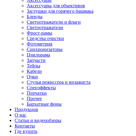
Аксессуары
Аксессуары для объективов
Заглушки для горячего башмака
Бленды
Светоотражатели и флаги
Светоотражатели
Фрост-рамы
Средства очистки
Фотометрия
Синхронизаторы
Циклорама
Запчасти
Тейпы
Кабели
Очки
Стулья режиссера и визажиста
Спецэффекты
Перчатки
Прочее
Бархатные фоны
Продукция
О нас
Статьи и видеообзоры
Контакты
Где купить