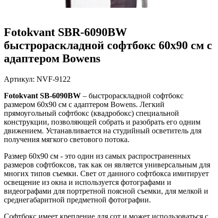
Fotokvant SBR-6090BW
быстрораскладной софтбокс 60х90 см с
адаптером Bowens
Артикул:
NVF-9122
Fotokvant SB-6090BW
– быстрораскладной софтбокс
размером 60х90 см с адаптером Bowens.
Легкий
прямоугольный софтбокс (квадробокс) специальной
конструкции, позволяющей собрать и разобрать его одним
движением. Устанавливается на студийный осветитель для
получения мягкого светового потока.
Размер 60х90 см - это один из самых распространенных
размеров софтбоксов, так как он является универсальным для
многих типов съемки. Свет от данного софтбокса имитирует
освещение из окна и используется фотографами и
видеографами для портретной поясной съемки, для мелкой и
среднегабаритной предметной фотографии.
Софтбокс имеет крепление для сот и может использоваться с