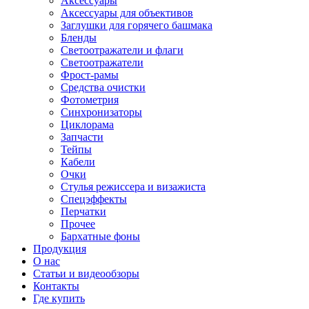
Аксессуары
Аксессуары для объективов
Заглушки для горячего башмака
Бленды
Светоотражатели и флаги
Светоотражатели
Фрост-рамы
Средства очистки
Фотометрия
Синхронизаторы
Циклорама
Запчасти
Тейпы
Кабели
Очки
Стулья режиссера и визажиста
Спецэффекты
Перчатки
Прочее
Бархатные фоны
Продукция
О нас
Статьи и видеообзоры
Контакты
Где купить