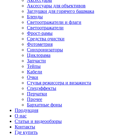
Аксессуары
Аксессуары для объективов
Заглушки для горячего башмака
Бленды
Светоотражатели и флаги
Светоотражатели
Фрост-рамы
Средства очистки
Фотометрия
Синхронизаторы
Циклорама
Запчасти
Тейпы
Кабели
Очки
Стулья режиссера и визажиста
Спецэффекты
Перчатки
Прочее
Бархатные фоны
Продукция
О нас
Статьи и видеообзоры
Контакты
Где купить