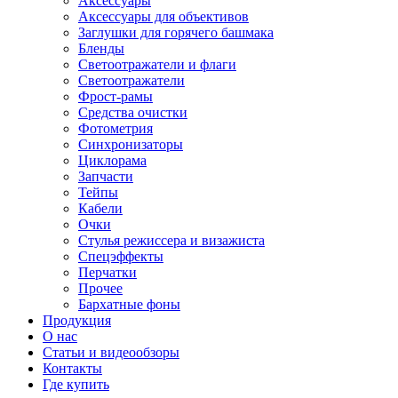
Аксессуары
Аксессуары для объективов
Заглушки для горячего башмака
Бленды
Светоотражатели и флаги
Светоотражатели
Фрост-рамы
Средства очистки
Фотометрия
Синхронизаторы
Циклорама
Запчасти
Тейпы
Кабели
Очки
Стулья режиссера и визажиста
Спецэффекты
Перчатки
Прочее
Бархатные фоны
Продукция
О нас
Статьи и видеообзоры
Контакты
Где купить