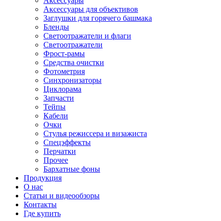
Аксессуары
Аксессуары для объективов
Заглушки для горячего башмака
Бленды
Светоотражатели и флаги
Светоотражатели
Фрост-рамы
Средства очистки
Фотометрия
Синхронизаторы
Циклорама
Запчасти
Тейпы
Кабели
Очки
Стулья режиссера и визажиста
Спецэффекты
Перчатки
Прочее
Бархатные фоны
Продукция
О нас
Статьи и видеообзоры
Контакты
Где купить