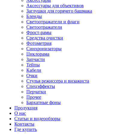
Аксессуары
Аксессуары для объективов
Заглушки для горячего башмака
Бленды
Светоотражатели и флаги
Светоотражатели
Фрост-рамы
Средства очистки
Фотометрия
Синхронизаторы
Циклорама
Запчасти
Тейпы
Кабели
Очки
Стулья режиссера и визажиста
Спецэффекты
Перчатки
Прочее
Бархатные фоны
Продукция
О нас
Статьи и видеообзоры
Контакты
Где купить