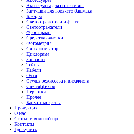
Аксессуары
Аксессуары для объективов
Заглушки для горячего башмака
Бленды
Светоотражатели и флаги
Светоотражатели
Фрост-рамы
Средства очистки
Фотометрия
Синхронизаторы
Циклорама
Запчасти
Тейпы
Кабели
Очки
Стулья режиссера и визажиста
Спецэффекты
Перчатки
Прочее
Бархатные фоны
Продукция
О нас
Статьи и видеообзоры
Контакты
Где купить