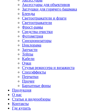
Аксессуары
Аксессуары для объективов
Заглушки для горячего башмака
Бленды
Светоотражатели и флаги
Светоотражатели
Фрост-рамы
Средства очистки
Фотометрия
Синхронизаторы
Циклорама
Запчасти
Тейпы
Кабели
Очки
Стулья режиссера и визажиста
Спецэффекты
Перчатки
Прочее
Бархатные фоны
Продукция
О нас
Статьи и видеообзоры
Контакты
Где купить