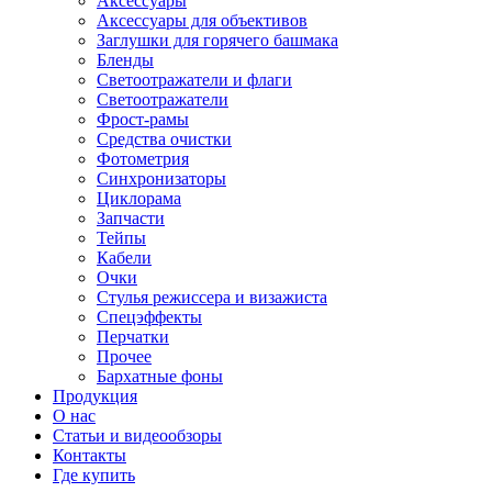
Аксессуары
Аксессуары для объективов
Заглушки для горячего башмака
Бленды
Светоотражатели и флаги
Светоотражатели
Фрост-рамы
Средства очистки
Фотометрия
Синхронизаторы
Циклорама
Запчасти
Тейпы
Кабели
Очки
Стулья режиссера и визажиста
Спецэффекты
Перчатки
Прочее
Бархатные фоны
Продукция
О нас
Статьи и видеообзоры
Контакты
Где купить