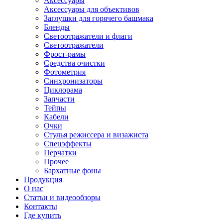
Аксессуары
Аксессуары для объективов
Заглушки для горячего башмака
Бленды
Светоотражатели и флаги
Светоотражатели
Фрост-рамы
Средства очистки
Фотометрия
Синхронизаторы
Циклорама
Запчасти
Тейпы
Кабели
Очки
Стулья режиссера и визажиста
Спецэффекты
Перчатки
Прочее
Бархатные фоны
Продукция
О нас
Статьи и видеообзоры
Контакты
Где купить