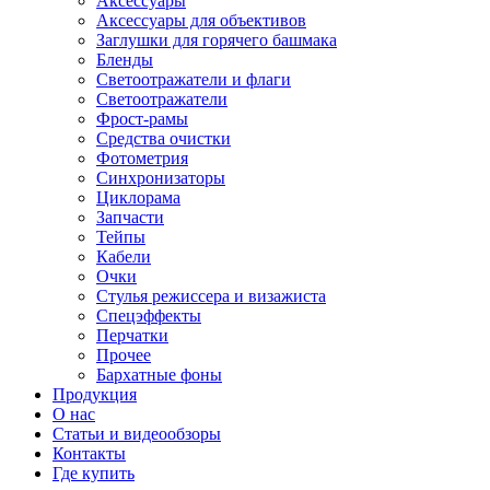
Аксессуары
Аксессуары для объективов
Заглушки для горячего башмака
Бленды
Светоотражатели и флаги
Светоотражатели
Фрост-рамы
Средства очистки
Фотометрия
Синхронизаторы
Циклорама
Запчасти
Тейпы
Кабели
Очки
Стулья режиссера и визажиста
Спецэффекты
Перчатки
Прочее
Бархатные фоны
Продукция
О нас
Статьи и видеообзоры
Контакты
Где купить