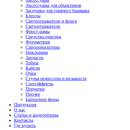
Аксессуары
Аксессуары для объективов
Заглушки для горячего башмака
Бленды
Светоотражатели и флаги
Светоотражатели
Фрост-рамы
Средства очистки
Фотометрия
Синхронизаторы
Циклорама
Запчасти
Тейпы
Кабели
Очки
Стулья режиссера и визажиста
Спецэффекты
Перчатки
Прочее
Бархатные фоны
Продукция
О нас
Статьи и видеообзоры
Контакты
Где купить