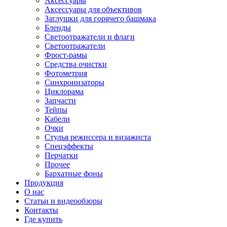
Аксессуары
Аксессуары для объективов
Заглушки для горячего башмака
Бленды
Светоотражатели и флаги
Светоотражатели
Фрост-рамы
Средства очистки
Фотометрия
Синхронизаторы
Циклорама
Запчасти
Тейпы
Кабели
Очки
Стулья режиссера и визажиста
Спецэффекты
Перчатки
Прочее
Бархатные фоны
Продукция
О нас
Статьи и видеообзоры
Контакты
Где купить