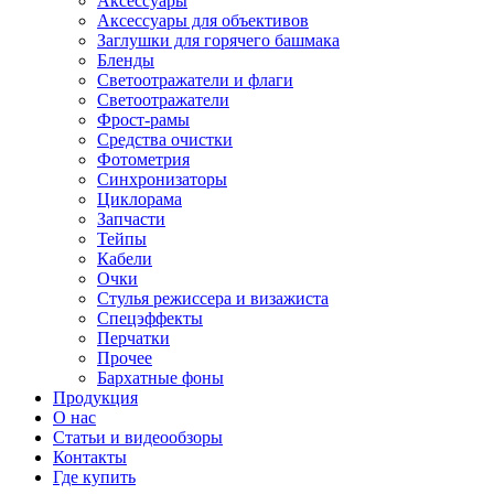
Аксессуары
Аксессуары для объективов
Заглушки для горячего башмака
Бленды
Светоотражатели и флаги
Светоотражатели
Фрост-рамы
Средства очистки
Фотометрия
Синхронизаторы
Циклорама
Запчасти
Тейпы
Кабели
Очки
Стулья режиссера и визажиста
Спецэффекты
Перчатки
Прочее
Бархатные фоны
Продукция
О нас
Статьи и видеообзоры
Контакты
Где купить