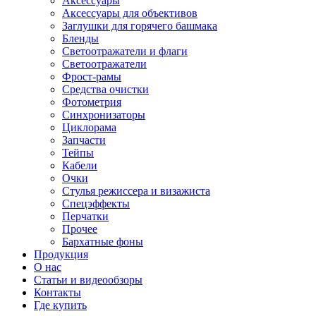
Аксессуары
Аксессуары для объективов
Заглушки для горячего башмака
Бленды
Светоотражатели и флаги
Светоотражатели
Фрост-рамы
Средства очистки
Фотометрия
Синхронизаторы
Циклорама
Запчасти
Тейпы
Кабели
Очки
Стулья режиссера и визажиста
Спецэффекты
Перчатки
Прочее
Бархатные фоны
Продукция
О нас
Статьи и видеообзоры
Контакты
Где купить